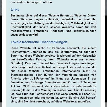
unerwartete Anhänge zu öffnen.
Links
Bestimmte Links auf dieser Website führen zu Websites Dritter.
Diese Websites liegen vollständig außerhalb der Kontrolle,
weshalb jegliche Haftung für die Richtigkeit, Vollständigkeit und
Rechtmäßigkeit der Inhalte solcher Websites sowie für dort
Liquid Alternatives
möglicherweise enthaltene Angebote und Dienstleistungen
ausgeschlossen wird.
Lokale Rechtliche Einschränkungen
Unsere liquiden alternativen Anlagelösungen nutzen
Diese Website ist nicht für Personen bestimmt, die einem
Derivate, um durch innovative Strategien, die
Rechtssystem unterliegen, das die Veröffentlichung oder den
traditionelle Portfolios ergänzen, systematisch
Zugriff auf diese Website verbietet (basierend auf der Nationalität
zusätzliches Alpha zu generieren. Durch den flexiblen
der betreffenden Person, ihrem Wohnsitz oder aus anderen
Gründen). Personen, die solchen Einschränkungen unterliegen,
Zugriff ermöglichen diese Lösungen eine schnelle
ist der Zugriff auf diese Website untersagt. Insbesondere sind die
Reaktion auf Marktveränderungen. Sie bieten robuste
auf dieser Website enthaltenen Informationen nicht für
und massgeschneiderte Optionen zur Diversifizierung
Staatsangehörige oder Bürger der Vereinigten Staaten von
Amerika oder „US-Personen“ im Sinne der „Regulation S“ der
von Portfolios, zur Navigation in komplexen Märkten
Securities and Exchange Commission gemäß dem US Securities
und zur Erzielung risikobereinigter Renditen.
Act von 1933 bestimmt, der insbesondere für jede natürliche
Person gilt, die in den Vereinigten Staaten von Amerika ansässig
ist, sowie für jede Partnerschaft oder Gesellschaft, die nach US-
Recht organisiert oder registriert ist. Wenn Sie eine „US-Person“
sind, sind Sie nicht berechtigt, auf diese Website zuzugreifen.