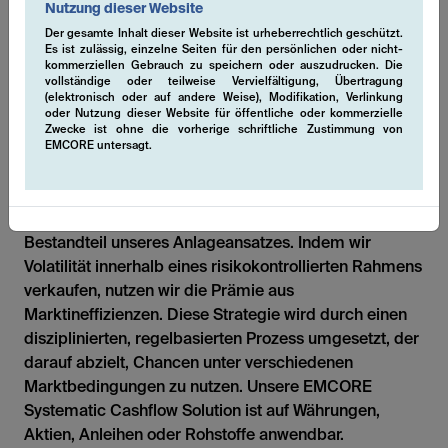
Nutzung dieser Website
Der gesamte Inhalt dieser Website ist urheberrechtlich geschützt.
Unsere Strategien können auf verschiedene einzelne
Es ist zulässig, einzelne Seiten für den persönlichen oder nicht-
Anlageklassen oder eine Kombination davon
kommerziellen Gebrauch zu speichern oder auszudrucken. Die
vollständige oder teilweise Vervielfältigung, Übertragung
angewendet werden.
(elektronisch oder auf andere Weise), Modifikation, Verlinkung
oder Nutzung dieser Website für öffentliche oder kommerzielle
Zwecke ist ohne die vorherige schriftliche Zustimmung von
Single-Volatility
EMCORE untersagt.
Die Generierung von zusätzlichem Alpha durch
systematische Derivatestrategien, insbesondere
durch den Verkauf von Volatilität, ist ein wesentlicher
Bestandteil unseres Anlageansatzes. Indem wir
Volatilität innerhalb eines risikokontrollierten Rahmens
verkaufen, nutzen wir die Prämie aus
Marktineffizienzen. Diese Strategie wird durch einen
disziplinierten, regelbasierten Prozess umgesetzt, der
darauf abzielt, Chancen unter verschiedenen
Marktbedingungen zu nutzen. Unsere EMCORE
Systematic Cashflow Solution ist auf Währungen,
Aktien, Anleihen oder Rohstoffe anwendbar.