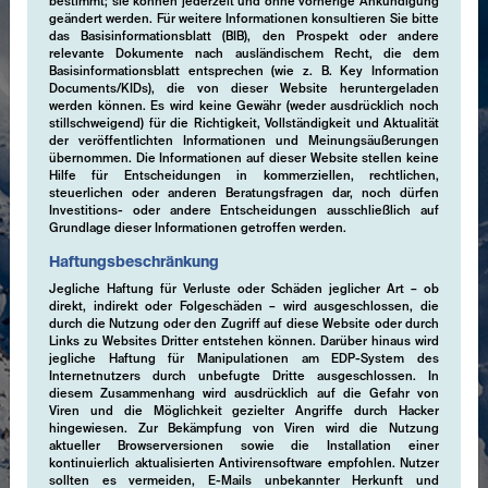
bestimmt; sie können jederzeit und ohne vorherige Ankündigung
geändert werden. Für weitere Informationen konsultieren Sie bitte
das Basisinformationsblatt (BIB), den Prospekt oder andere
relevante Dokumente nach ausländischem Recht, die dem
Basisinformationsblatt entsprechen (wie z. B. Key Information
Documents/KIDs), die von dieser Website heruntergeladen
werden können. Es wird keine Gewähr (weder ausdrücklich noch
stillschweigend) für die Richtigkeit, Vollständigkeit und Aktualität
der veröffentlichten Informationen und Meinungsäußerungen
übernommen. Die Informationen auf dieser Website stellen keine
Hilfe für Entscheidungen in kommerziellen, rechtlichen,
steuerlichen oder anderen Beratungsfragen dar, noch dürfen
Investitions- oder andere Entscheidungen ausschließlich auf
Grundlage dieser Informationen getroffen werden.
Haftungsbeschränkung
Jegliche Haftung für Verluste oder Schäden jeglicher Art – ob
direkt, indirekt oder Folgeschäden – wird ausgeschlossen, die
durch die Nutzung oder den Zugriff auf diese Website oder durch
Links zu Websites Dritter entstehen können. Darüber hinaus wird
jegliche Haftung für Manipulationen am EDP-System des
Internetnutzers durch unbefugte Dritte ausgeschlossen. In
diesem Zusammenhang wird ausdrücklich auf die Gefahr von
Viren und die Möglichkeit gezielter Angriffe durch Hacker
hingewiesen. Zur Bekämpfung von Viren wird die Nutzung
aktueller Browserversionen sowie die Installation einer
kontinuierlich aktualisierten Antivirensoftware empfohlen. Nutzer
Expertise
sollten es vermeiden, E-Mails unbekannter Herkunft und