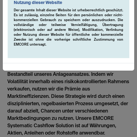
Nutzung dieser Website
Der gesamte Inhalt dieser Website ist urheberrechtlich geschützt.
Unsere Strategien können auf verschiedene einzelne
Es ist zulässig, einzelne Seiten für den persönlichen oder nicht-
Anlageklassen oder eine Kombination davon
kommerziellen Gebrauch zu speichern oder auszudrucken. Die
vollständige oder teilweise Vervielfältigung, Übertragung
angewendet werden.
(elektronisch oder auf andere Weise), Modifikation, Verlinkung
oder Nutzung dieser Website für öffentliche oder kommerzielle
Zwecke ist ohne die vorherige schriftliche Zustimmung von
Single-Volatility
EMCORE untersagt.
Die Generierung von zusätzlichem Alpha durch
systematische Derivatestrategien, insbesondere
durch den Verkauf von Volatilität, ist ein wesentlicher
Bestandteil unseres Anlageansatzes. Indem wir
Volatilität innerhalb eines risikokontrollierten Rahmens
verkaufen, nutzen wir die Prämie aus
Marktineffizienzen. Diese Strategie wird durch einen
disziplinierten, regelbasierten Prozess umgesetzt, der
darauf abzielt, Chancen unter verschiedenen
Marktbedingungen zu nutzen. Unsere EMCORE
Systematic Cashflow Solution ist auf Währungen,
Aktien, Anleihen oder Rohstoffe anwendbar.