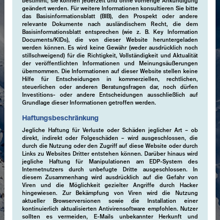
bestimmt; sie können jederzeit und ohne vorherige Ankündigung
geändert werden. Für weitere Informationen konsultieren Sie bitte
das Basisinformationsblatt (BIB), den Prospekt oder andere
relevante Dokumente nach ausländischem Recht, die dem
Basisinformationsblatt entsprechen (wie z. B. Key Information
Documents/KIDs), die von dieser Website heruntergeladen
werden können. Es wird keine Gewähr (weder ausdrücklich noch
stillschweigend) für die Richtigkeit, Vollständigkeit und Aktualität
der veröffentlichten Informationen und Meinungsäußerungen
übernommen. Die Informationen auf dieser Website stellen keine
Hilfe für Entscheidungen in kommerziellen, rechtlichen,
steuerlichen oder anderen Beratungsfragen dar, noch dürfen
Investitions- oder andere Entscheidungen ausschließlich auf
Grundlage dieser Informationen getroffen werden.
Haftungsbeschränkung
Jegliche Haftung für Verluste oder Schäden jeglicher Art – ob
direkt, indirekt oder Folgeschäden – wird ausgeschlossen, die
durch die Nutzung oder den Zugriff auf diese Website oder durch
Links zu Websites Dritter entstehen können. Darüber hinaus wird
jegliche Haftung für Manipulationen am EDP-System des
Internetnutzers durch unbefugte Dritte ausgeschlossen. In
diesem Zusammenhang wird ausdrücklich auf die Gefahr von
Viren und die Möglichkeit gezielter Angriffe durch Hacker
hingewiesen. Zur Bekämpfung von Viren wird die Nutzung
aktueller Browserversionen sowie die Installation einer
kontinuierlich aktualisierten Antivirensoftware empfohlen. Nutzer
Expertise
sollten es vermeiden, E-Mails unbekannter Herkunft und