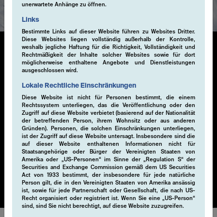
unerwartete Anhänge zu öffnen.
Links
Bestimmte Links auf dieser Website führen zu Websites Dritter.
Diese Websites liegen vollständig außerhalb der Kontrolle,
weshalb jegliche Haftung für die Richtigkeit, Vollständigkeit und
Rechtmäßigkeit der Inhalte solcher Websites sowie für dort
Liquid Alternatives
möglicherweise enthaltene Angebote und Dienstleistungen
ausgeschlossen wird.
Lokale Rechtliche Einschränkungen
Unsere liquiden alternativen Anlagelösungen nutzen
Diese Website ist nicht für Personen bestimmt, die einem
Derivate, um durch innovative Strategien, die
Rechtssystem unterliegen, das die Veröffentlichung oder den
traditionelle Portfolios ergänzen, systematisch
Zugriff auf diese Website verbietet (basierend auf der Nationalität
zusätzliches Alpha zu generieren. Durch den flexiblen
der betreffenden Person, ihrem Wohnsitz oder aus anderen
Gründen). Personen, die solchen Einschränkungen unterliegen,
Zugriff ermöglichen diese Lösungen eine schnelle
ist der Zugriff auf diese Website untersagt. Insbesondere sind die
Reaktion auf Marktveränderungen. Sie bieten robuste
auf dieser Website enthaltenen Informationen nicht für
und massgeschneiderte Optionen zur Diversifizierung
Staatsangehörige oder Bürger der Vereinigten Staaten von
Amerika oder „US-Personen“ im Sinne der „Regulation S“ der
von Portfolios, zur Navigation in komplexen Märkten
Securities and Exchange Commission gemäß dem US Securities
und zur Erzielung risikobereinigter Renditen.
Act von 1933 bestimmt, der insbesondere für jede natürliche
Person gilt, die in den Vereinigten Staaten von Amerika ansässig
ist, sowie für jede Partnerschaft oder Gesellschaft, die nach US-
Recht organisiert oder registriert ist. Wenn Sie eine „US-Person“
sind, sind Sie nicht berechtigt, auf diese Website zuzugreifen.