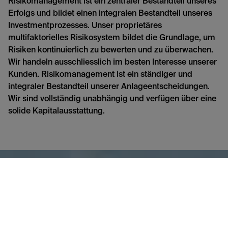
Risikomanagement ist ein zentraler Bestandteil unseres
Erfolgs und bildet einen integralen Bestandteil unseres
Investmentprozesses. Unser proprietäres
multifaktorielles Risikosystem bildet die Grundlage, um
Risiken kontinuierlich zu bewerten und zu überwachen.
Wir handeln ausschliesslich im besten Interesse unserer
Kunden. Risikomanagement ist ein ständiger und
integraler Bestandteil unserer Anlageentscheidungen.
Wir sind vollständig unabhängig und verfügen über eine
solide Kapitalausstattung.