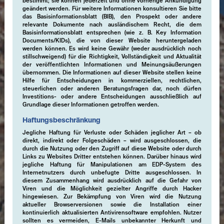
bestimmt; sie können jederzeit und ohne vorherige Ankündigung
geändert werden. Für weitere Informationen konsultieren Sie bitte
das Basisinformationsblatt (BIB), den Prospekt oder andere
relevante Dokumente nach ausländischem Recht, die dem
Basisinformationsblatt entsprechen (wie z. B. Key Information
Documents/KIDs), die von dieser Website heruntergeladen
werden können. Es wird keine Gewähr (weder ausdrücklich noch
stillschweigend) für die Richtigkeit, Vollständigkeit und Aktualität
der veröffentlichten Informationen und Meinungsäußerungen
übernommen. Die Informationen auf dieser Website stellen keine
Hilfe für Entscheidungen in kommerziellen, rechtlichen,
steuerlichen oder anderen Beratungsfragen dar, noch dürfen
Investitions- oder andere Entscheidungen ausschließlich auf
Grundlage dieser Informationen getroffen werden.
Haftungsbeschränkung
Jegliche Haftung für Verluste oder Schäden jeglicher Art – ob
direkt, indirekt oder Folgeschäden – wird ausgeschlossen, die
durch die Nutzung oder den Zugriff auf diese Website oder durch
Links zu Websites Dritter entstehen können. Darüber hinaus wird
jegliche Haftung für Manipulationen am EDP-System des
Internetnutzers durch unbefugte Dritte ausgeschlossen. In
diesem Zusammenhang wird ausdrücklich auf die Gefahr von
Viren und die Möglichkeit gezielter Angriffe durch Hacker
hingewiesen. Zur Bekämpfung von Viren wird die Nutzung
aktueller Browserversionen sowie die Installation einer
kontinuierlich aktualisierten Antivirensoftware empfohlen. Nutzer
sollten es vermeiden, E-Mails unbekannter Herkunft und